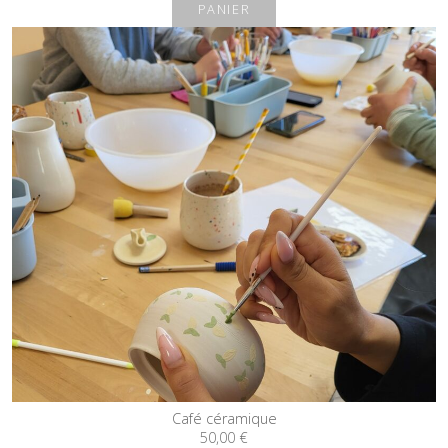
PANIER
Café céramique
50,00
€