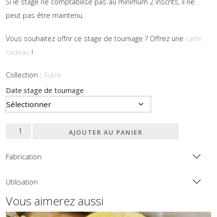
Si le stage ne comptabilise pas au minimum 2 inscrits, il ne
peut pas être maintenu.
Vous souhaitez offrir ce stage de tournage ? Offrez une
carte
cadeau
!
Collection :
Autre
date stage de tournage
quantité
AJOUTER AU PANIER
de
Stage
Fabrication
de
tournage
Utilisation
-
Vous aimerez aussi
3
séances