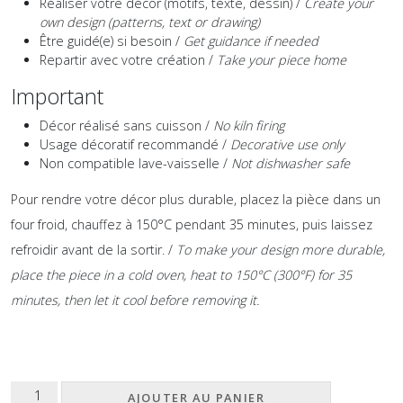
Réaliser votre décor (motifs, texte, dessin) /
Create your
own design (patterns, text or drawing)
Être guidé(e) si besoin /
Get guidance if needed
Repartir avec votre création /
Take your piece home
Important
Décor réalisé sans cuisson /
No kiln firing
Usage décoratif recommandé /
Decorative use only
Non compatible lave-vaisselle /
Not dishwasher safe
Pour rendre votre décor plus durable, placez la pièce dans un
four froid, chauffez à 150°C pendant 35 minutes, puis laissez
refroidir avant de la sortir. /
To make your design more durable,
place the piece in a cold oven, heat to 150°C (300°F) for 35
minutes, then let it cool before removing it.
quantité
AJOUTER AU PANIER