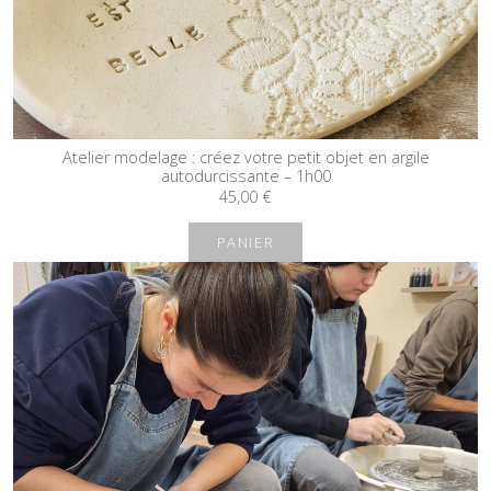
Atelier modelage : créez votre petit objet en argile
autodurcissante – 1h00
45,00
€
PANIER