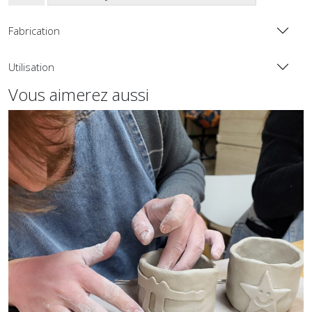
de
Décoration
Fabrication
sur
céramique
Utilisation
émaillée
Vous aimerez aussi
-
1h00